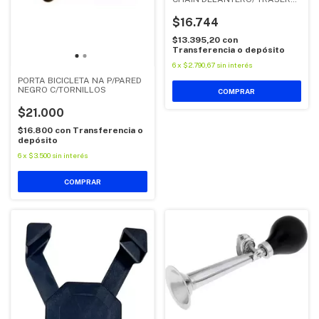
BKC006
$16.744
$13.395,20
con
Transferencia o depósito
6
x
$2.790,67
sin interés
PORTA BICICLETA NA P/PARED
NEGRO C/TORNILLOS
$21.000
$16.800
con
Transferencia o
depósito
6
x
$3.500
sin interés