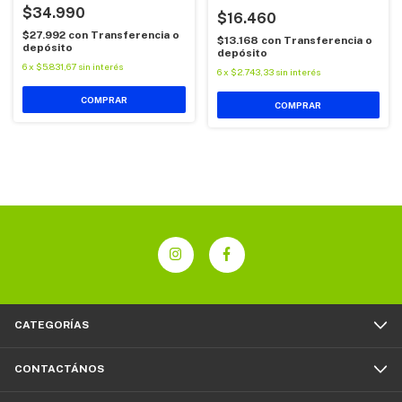
$34.990
$16.460
$27.992
con
Transferencia o
$13.168
con
Transferencia o
depósito
depósito
6
x
$5.831,67
sin interés
6
x
$2.743,33
sin interés
CATEGORÍAS
CONTACTÁNOS