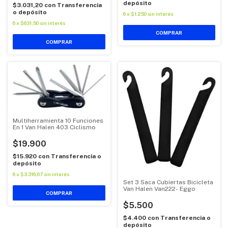
depósito
$3.031,20
con
Transferencia
o depósito
6
x
$1.250
sin interés
6
x
$631,50
sin interés
Multiherramienta 10 Funciones
En 1 Van Halen 403 Ciclismo
$19.900
$15.920
con
Transferencia o
depósito
6
x
$3.316,67
sin interés
Set 3 Saca Cubiertas Bicicleta
Van Halen Van222- Eggo
$5.500
$4.400
con
Transferencia o
depósito