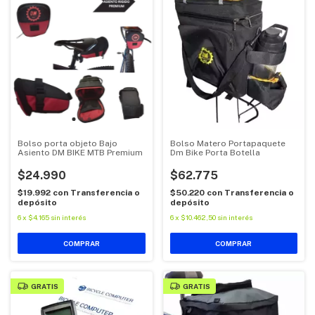
Bolso porta objeto Bajo
Bolso Matero Portapaquete
Asiento DM BIKE MTB Premium
Dm Bike Porta Botella
$24.990
$62.775
$19.992
con
Transferencia o
$50.220
con
Transferencia o
depósito
depósito
6
x
$4.165
sin interés
6
x
$10.462,50
sin interés
GRATIS
GRATIS