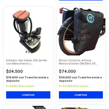
Inflador Van Halen 012 de Pie
Bolso Ciclismo Alforja
con Manometro y
Monovolumen DM Bike 35
adaptadores
Litros
$24.500
$74.000
$19.600
con
Transferencia o
$59.200
con
Transferencia o
depósito
depósito
6
x
$4.083,33
sin interés
6
x
$12.333,33
sin interés