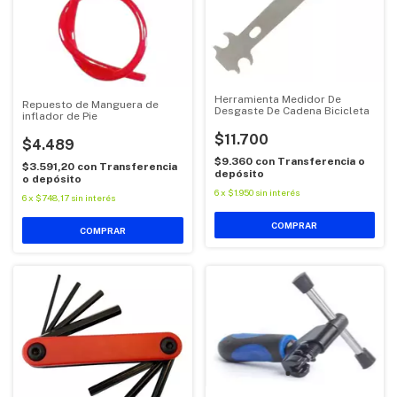
Herramienta Medidor De
Repuesto de Manguera de
Desgaste De Cadena Bicicleta
inflador de Pie
$11.700
$4.489
$9.360
con
Transferencia o
$3.591,20
con
Transferencia
depósito
o depósito
6
x
$1.950
sin interés
6
x
$748,17
sin interés