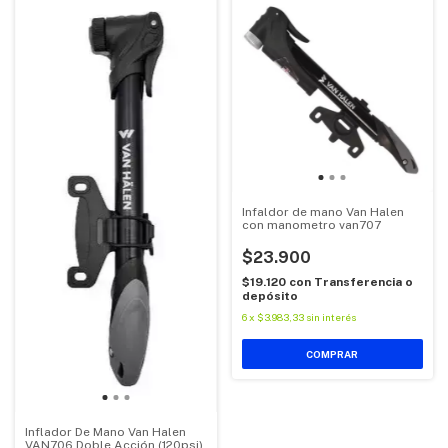
Infaldor de mano Van Halen
con manometro van707
$23.900
$19.120
con
Transferencia o
depósito
6
x
$3.983,33
sin interés
Inflador De Mano Van Halen
VAN706 Doble Acción (120psi)