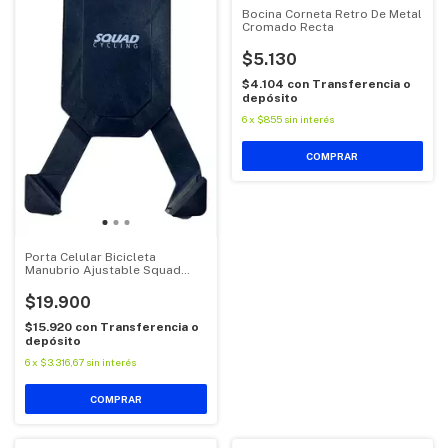
Bocina Corneta Retro De Metal
Cromado Recta
$5.130
$4.104
con
Transferencia o
depósito
6
x
$855
sin interés
Porta Celular Bicicleta
Manubrio Ajustable Squad
Squ201
$19.900
$15.920
con
Transferencia o
depósito
6
x
$3.316,67
sin interés