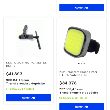
CORTA CADENA RALEIGH UG-
IG-HG
Kuz Delantera Blanca VAN
$41.393
HALEN VAN807 Usb
$33.114,40
con
$34.378
Transferencia o depósito
6
x
$6.898,83
sin interés
$27.502,40
con
Transferencia o depósito
6
x
$5.729,67
sin interés