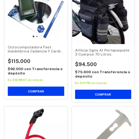
Ciclocomputadora Fast
Alforja Ogns Al Portapaquete
Inalámbrica Cadencia Y Cardio
3 Cuerpos 70 Litros.
Ciclismo
$115.000
$94.500
$92.000
con
Transferencia o
$75.600
con
Transferencia o
depósito
depósito
6
x
$19.166,67
sin interés
6
x
$15.750
sin interés