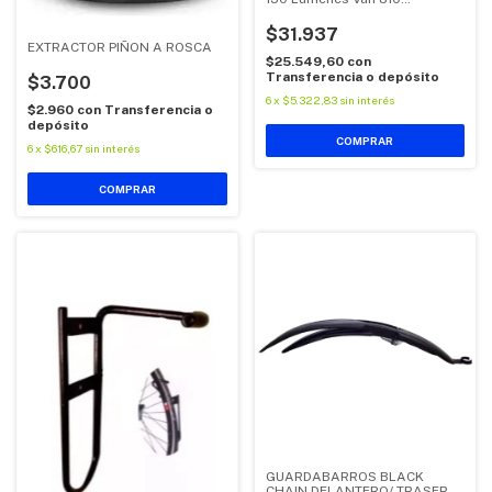
Recargable Usb
$31.937
EXTRACTOR PIÑON A ROSCA
$25.549,60
con
Transferencia o depósito
$3.700
6
x
$5.322,83
sin interés
$2.960
con
Transferencia o
depósito
6
x
$616,67
sin interés
GUARDABARROS BLACK
CHAIN DELANTERO/ TRASERO