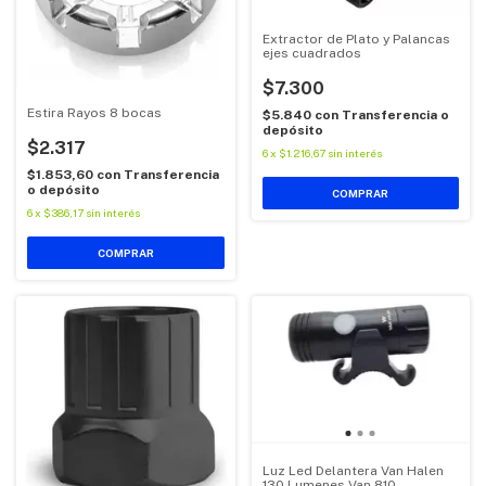
Extractor de Plato y Palancas
ejes cuadrados
$7.300
Estira Rayos 8 bocas
$5.840
con
Transferencia o
depósito
$2.317
6
x
$1.216,67
sin interés
$1.853,60
con
Transferencia
o depósito
6
x
$386,17
sin interés
Luz Led Delantera Van Halen
130 Lumenes Van 810