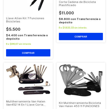
Corta Cadena de Bicicleta
Plastificado
$11.000
Llave Allen Kit 7 Funciones
$8.800
con
Transferencia o
Bicicletas
depósito
6
x
$1.833,33
sin interés
$5.500
$4.400
con
Transferencia o
depósito
6
x
$916,67
sin interés
Multiherramienta Van Halen
Kit Multiherramienta Bicicleta
Van452 14 En 1 Llave Corta
Van Halen 453 11 FUNCIONES
Cadena