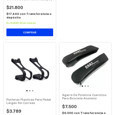
$21.800
$17.440
con
Transferencia o
depósito
6
x
$3.633,33
sin interés
Agarre De Potencia Cuernitos
Para Bicicleta Aluminio
Punteras Plasticas Para Pedal
Largas Sin Correas
$7.500
$3.789
$6.000
con
Transferencia o