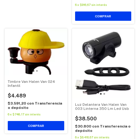
6
x
$916,67
sin interés
Timbre Van Halen Van 024
Infantil
$4.489
$3.591,20
con
Transferencia
Luz Delantera Van Halen Van
o depósito
003 Linterna 350 Lm Led Usb
6
x
$748,17
sin interés
$38.500
$30.800
con
Transferencia o
depósito
6
x
$6.416,67
sin interés