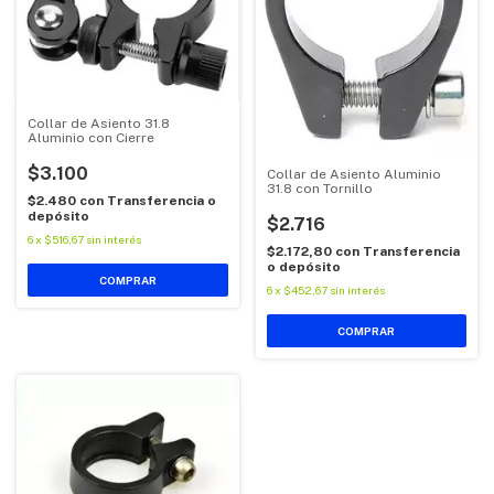
Collar de Asiento 31.8
Aluminio con Cierre
$3.100
Collar de Asiento Aluminio
31.8 con Tornillo
$2.480
con
Transferencia o
depósito
$2.716
6
x
$516,67
sin interés
$2.172,80
con
Transferencia
o depósito
6
x
$452,67
sin interés