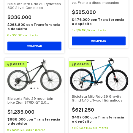
vel Freno a disco mecanico
Bicicleta Mtb Rdo 29 Rydetech
300 21 vel Con disco
$595.000
$336.000
$476.000
con
Transferencia
o depósito
$268.800
con
Transferencia
o depósito
6
x
$99.166,67
sin interés
6
x
$56.000
sin interés
COMPRAR
COMPRAR
GRATIS
GRATIS
Bicicleta Mtb Rdo 29 Gravity
Bicicleta Rdo 29 mountain
Glind 1x10 L-Twoo Hidraulicos
bike Zion STRIX GT 2.0
Shimano Cues 1x11
$621.250
$1.235.000
$497.000
con
Transferencia
$988.000
con
Transferencia
o depósito
o depósito
6
x
$103.541,67
sin interés
6
x
$205.833,33
sin interés