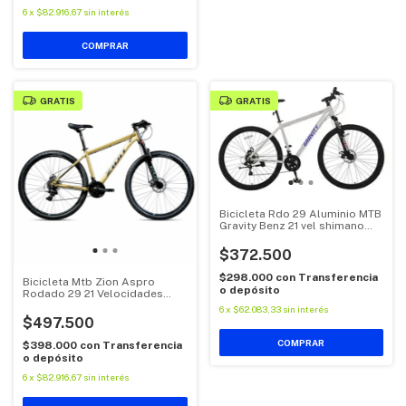
6
x
$82.916,67
sin interés
COMPRAR
GRATIS
GRATIS
Bicicleta Rdo 29 Aluminio MTB
Gravity Benz 21 vel shimano
Blanca
$372.500
$298.000
con
Transferencia
Bicicleta Mtb Zion Aspro
o depósito
Rodado 29 21 Velocidades
Shimano Dorada
6
x
$62.083,33
sin interés
$497.500
COMPRAR
$398.000
con
Transferencia
o depósito
6
x
$82.916,67
sin interés