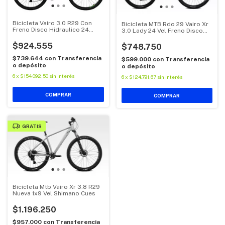
Bicicleta Vairo 3.0 R29 Con
Bicicleta MTB Rdo 29 Vairo Xr
Freno Disco Hidraulico 24
3.0 Lady 24 Vel Freno Disco
Velocidades
2025 Mujer
$924.555
$748.750
$739.644
con
Transferencia
$599.000
con
Transferencia
o depósito
o depósito
6
x
$154.092,50
sin interés
6
x
$124.791,67
sin interés
COMPRAR
COMPRAR
GRATIS
Bicicleta Mtb Vairo Xr 3.8 R29
Nueva 1x9 Vel Shimano Cues
$1.196.250
$957.000
con
Transferencia