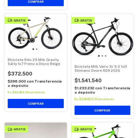
COMPRAR
GRATIS
GRATIS
BIcicleta Rdo 29 Mtb Gravity
Salty 1x7 Freno a Disco Beige
Bicicleta Mtb Vairo Xr 5.0 1x11
Shimano Deore R29 2026
$372.500
$1.541.540
$298.000
con
Transferencia
o depósito
$1.233.232
con
Transferencia
6
x
$62.083,33
sin interés
o depósito
6
x
$256.923,33
sin interés
COMPRAR
COMPRAR
GRATIS
GRATIS