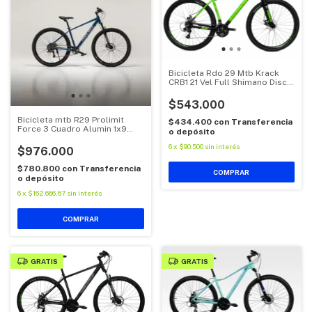
Bicicleta Rdo 29 Mtb Krack
CRB1 21 Vel Full Shimano Disco
Aluminio
$543.000
Bicicleta mtb R29 Prolimit
$434.400
con
Transferencia
Force 3 Cuadro Alumin 1x9
o depósito
Disc Hidraulico
6
x
$90.500
sin interés
$976.000
$780.800
con
Transferencia
COMPRAR
o depósito
6
x
$162.666,67
sin interés
COMPRAR
GRATIS
GRATIS