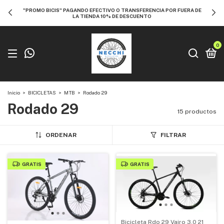
"PROMO BICIS" PAGANDO EFECTIVO O TRANSFERENCIA POR FUERA DE
LA TIENDA 10% DE DESCUENTO
0
Inicio
>
BICICLETAS
>
MTB
>
Rodado 29
Rodado 29
15 productos
ORDENAR
FILTRAR
GRATIS
GRATIS
Bicicleta Rdo 29 Vairo 3.0 21