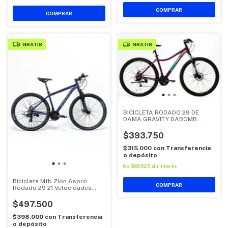
COMPRAR
COMPRAR
GRATIS
GRATIS
BICICLETA RODADO 29 DE
DAMA GRAVITY DABOMB
ALUMINIO 21 VELOCIDADES
$393.750
$315.000
con
Transferencia
o depósito
6
x
$65.625
sin interés
Bicicleta Mtb Zion Aspro
COMPRAR
Rodado 29 21 Velocidades
Shimano Violeta
$497.500
$398.000
con
Transferencia
o depósito