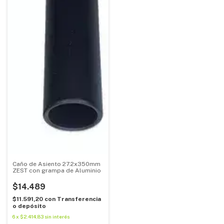
Caño de Asiento 27.2x350mm
ZEST con grampa de Aluminio
$14.489
$11.591,20
con
Transferencia
o depósito
6
x
$2.414,83
sin interés