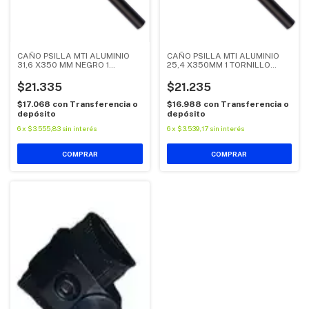
CAÑO PSILLA MTI ALUMINIO
CAÑO PSILLA MTI ALUMINIO
31,6 X350 MM NEGRO 1
25,4 X350MM 1 TORNILLO
TORNILLO
NEGRO
$21.335
$21.235
$17.068
con
Transferencia o
$16.988
con
Transferencia o
depósito
depósito
6
x
$3.555,83
sin interés
6
x
$3.539,17
sin interés