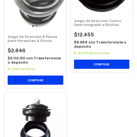
Juego de Direccion Conico
Semi Integrado a Bolillas
$12.455
Juego De Dirección 8 Piezas
para Horquillas A Rosca
$9.964
con
Transferencia o
depósito
$2.646
6
x
$2.075,83
sin interés
$2.116,80
con
Transferencia
o depósito
6
x
$441
sin interés