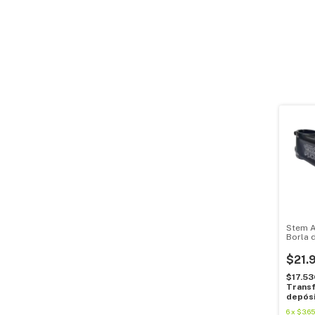
Stem 
Borla 
90mm 
$21.
$17.5
Transf
depós
6
x
$3.65