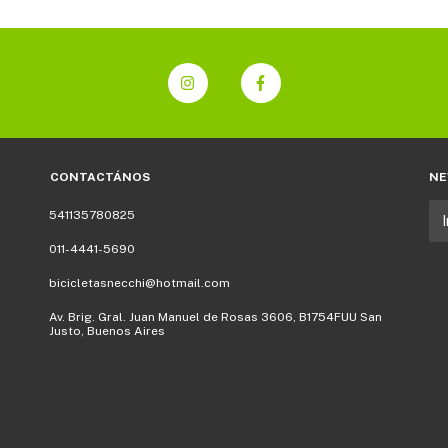
CONTACTÁNOS
NE
541135780825
011-4441-5690
bicicletasnecchi@hotmail.com
Av. Brig. Gral. Juan Manuel de Rosas 3606, B1754FUU San
Justo, Buenos Aires