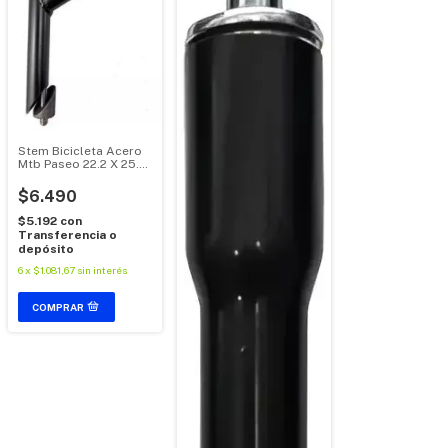
Stem Bicicleta Acero
Mtb Paseo 22.2 X 25.4
Mm 45° Negro
$6.490
$5.192
con
Transferencia o
depósito
6
x
$1.081,67
sin interés