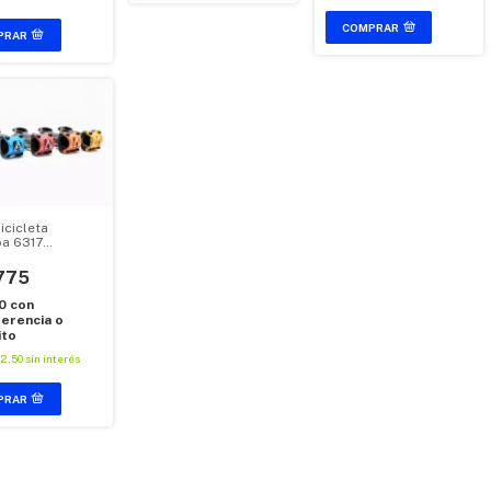
COMPRAR
icicleta
a 6317
io 31.8 x 90mm
rados
775
20
con
erencia o
ito
62,50
sin interés