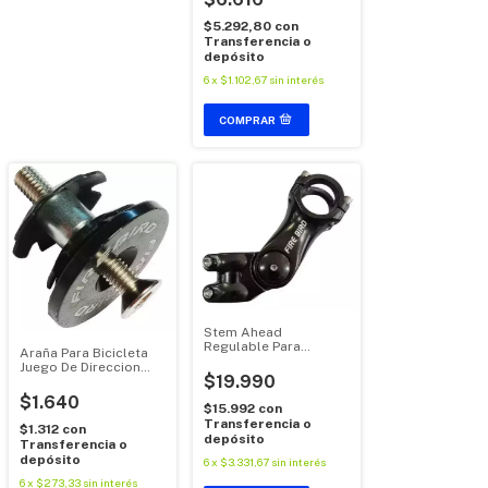
$5.292,80
con
Transferencia o
depósito
6
x
$1.102,67
sin interés
Stem Ahead
Regulable Para
Araña Para Bicicleta
Horquillas 28.6 Y
Juego De Direccion
Forma 31.8
$19.990
Ahead 28.6mm
$1.640
$15.992
con
Transferencia o
$1.312
con
depósito
Transferencia o
depósito
6
x
$3.331,67
sin interés
6
x
$273,33
sin interés