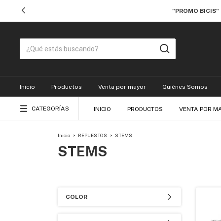
"PROMO BICIS"
Inicio
Productos
Venta por mayor
Quiénes Somos
CATEGORÍAS
INICIO
PRODUCTOS
VENTA POR M
Inicio
>
REPUESTOS
>
STEMS
STEMS
COLOR