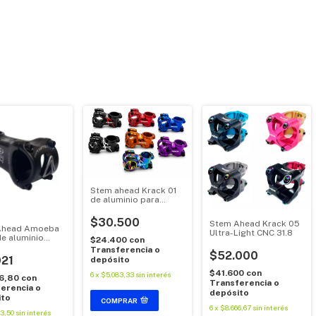
Stem ahead Krack 01
de aluminio para
formas 31.8
$30.500
Stem Ahead Krack 05
Ahead Amoeba
Ultra-Light CNC 31.8
de aluminio
$24.400
con
7°
Transferencia o
$52.000
921
depósito
$41.600
con
6
x
$5.083,33
sin interés
36,80
con
Transferencia o
erencia o
depósito
ito
COMPRAR
6
x
$8.666,67
sin interés
3,50
sin interés