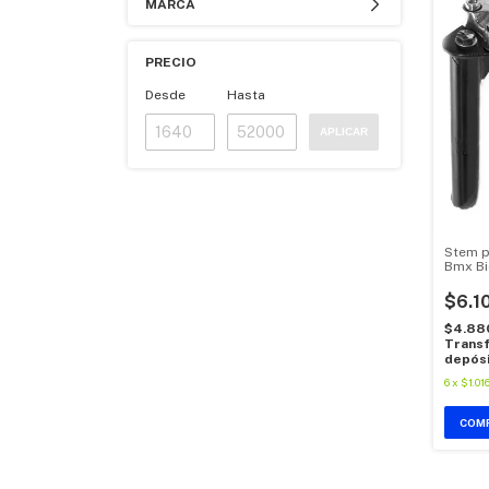
MARCA
PRECIO
Desde
Hasta
APLICAR
Stem p
Bmx Bi
$6.1
$4.88
Transf
depós
6
x
$1.01