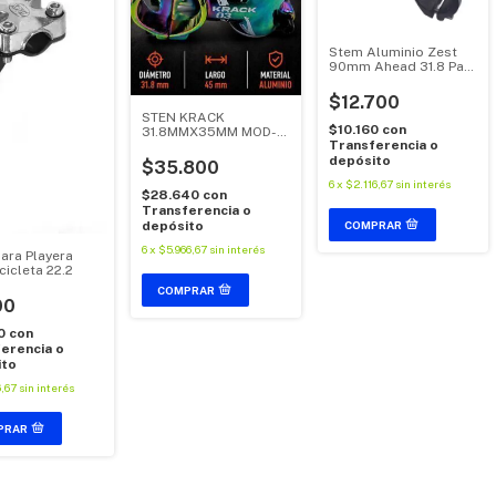
Stem Aluminio Zest
90mm Ahead 31.8 Para
Horquillas 28.6
$12.700
STEN KRACK
$10.160
con
31.8MMX35MM MOD-
Transferencia o
03 TORNASOLADO
depósito
$35.800
6
x
$2.116,67
sin interés
$28.640
con
Transferencia o
depósito
6
x
$5.966,67
sin interés
ara Playera
cicleta 22.2
00
0
con
erencia o
ito
6,67
sin interés