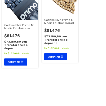
Cadena BMX Primo 121
Media Eslabón Dorada
Cadena BMX Primo 121
Monoplato Acero Alta
Media Eslabón raw
Resistencia
$91.476
Monoplato Acero Alta
Resistencia
$91.476
$73.180,80
con
Transferencia o
$73.180,80
con
depósito
Transferencia o
6
x
$15.246
sin interés
depósito
6
x
$15.246
sin interés