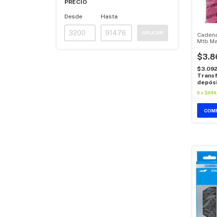
PRECIO
Desde
Hasta
APLICAR
Cadena
Mtb Ma
veloci
$3.8
$3.09
Transf
depós
6
x
$644