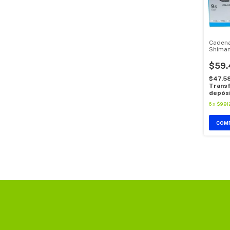
Cadena
Shiman
Mtb 11
$59.
$47.5
Transf
depós
6
x
$9.91