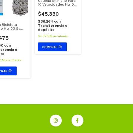
Cadena Shimano Para
10 Velocidades Hg-54
116 Eslabones
$45.330
$36.264
con
 Bicicleta
Transferencia o
o Hg-53 9v
depósito
6L
6
x
$7.555
sin interés
475
80
con
erencia o
ito
2,50
sin interés