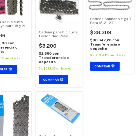
Cadena Shimano Hg40
 De Bicicleta
Para 18-21-24
ya para 18 y 21
Velocidades
dades
$38.309
Cadena para bicicleta
66
1 velocidad Paso
$30.647,20
con
Grueso
2,80
con
Transferencia o
$3.200
erencia o
depósito
ito
$2.560
con
6
x
$6.384,83
sin interés
Transferencia o
,33
sin interés
depósito
6
x
$533,33
sin interés