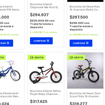
Bicicleta Infantil
ta Infantil
Bicicleta de Nena Rdo
Chipmunk Mk Rod 12
ndt R16 Nena
16 Overtech Bella Con
Niño
w Con Frenos V
Rueditas y Frenos
$294.937
V.Brake
.000
$297.500
$235.949,60
con
200
con
$238.000
con
Transferencia o
erencia o
Transferencia o
depósito
ito
depósito
6
x
$49.156,17
sin interés
333,33
sin interés
6
x
$49.583,33
sin interés
COMPRAR
TIS
GRATIS
GRATIS
Bicicleta Infantil Niños
eta Rembrandt
Bicicleta de Nene Zest
Royal Baby Chipmunk
Colección Nena
Scout Rdo 16 Aluminio
Mk Rod 16 Acero
y" / "Berry")
Cross
$317.625
.024
$319.277