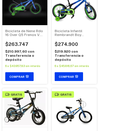
Bicicleta de Nene Rdo
Bicicleta Infantil
16 Over Q5 Frenos V.
Rembrandt Boy
Brakes
Rodado 16
$263.747
$274.900
$210.997,60
con
$219.920
con
Transferencia o
Transferencia o
depósito
depósito
6
x
$43.957,83
sin interés
6
x
$45.816,67
sin interés
GRATIS
GRATIS