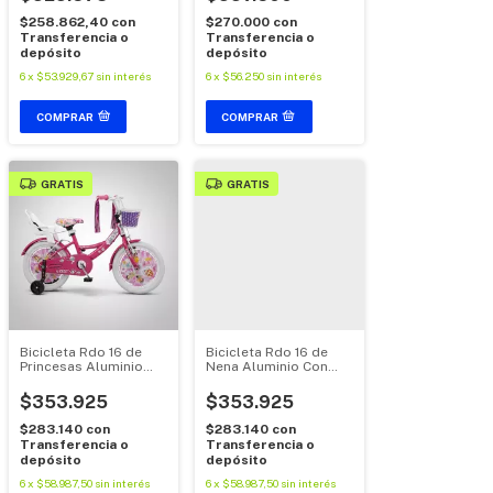
$258.862,40
con
$270.000
con
Transferencia o
Transferencia o
depósito
depósito
6
x
$53.929,67
sin interés
6
x
$56.250
sin interés
COMPRAR
GRATIS
GRATIS
Bicicleta Rdo 16 de
Bicicleta Rdo 16 de
Princesas Aluminio
Nena Aluminio Con
C/guardabarros y
guardabarros y
Accesorios
Rueditas
$353.925
$353.925
$283.140
con
$283.140
con
Transferencia o
Transferencia o
depósito
depósito
6
x
$58.987,50
sin interés
6
x
$58.987,50
sin interés