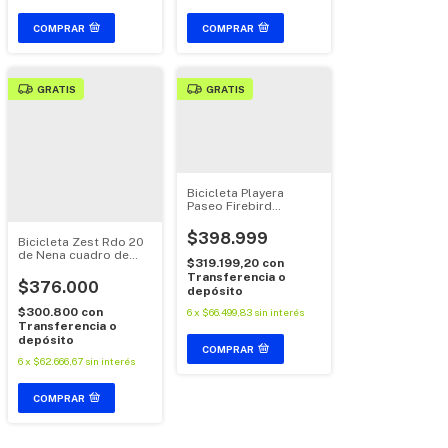
COMPRAR
COMPRAR
GRATIS
GRATIS
Bicicleta Playera
Paseo Firebird
Springirl Con Canasto
R24
$398.999
Bicicleta Zest Rdo 20
de Nena cuadro de
$319.199,20
con
Aluminio
Transferencia o
C/guardabarros y
$376.000
depósito
canasto
$300.800
con
6
x
$66.499,83
sin interés
Transferencia o
depósito
COMPRAR
6
x
$62.666,67
sin interés
COMPRAR