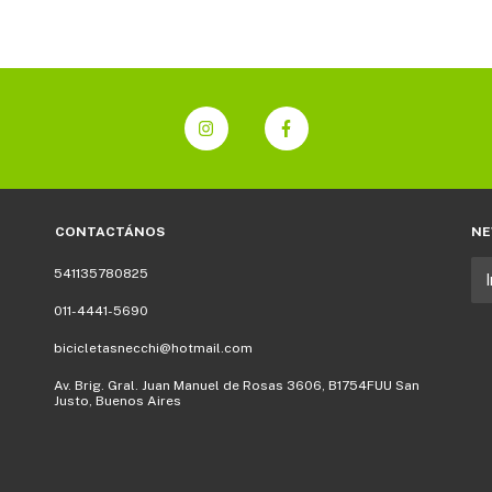
CONTACTÁNOS
NE
541135780825
011-4441-5690
bicicletasnecchi@hotmail.com
Av. Brig. Gral. Juan Manuel de Rosas 3606, B1754FUU San
Justo, Buenos Aires