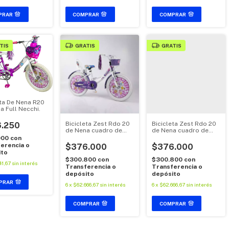
COMPRAR
TIS
GRATIS
GRATIS
eta De Nena R20
a Full Necchi.
Bicicleta Zest Rdo 20
Bicicleta Zest Rdo 20
.250
de Nena cuadro de
de Nena cuadro de
Aluminio
Aluminio
000
con
C/guardabarros y
C/guardabarros y
erencia o
$376.000
$376.000
canasto - (copia)
canasto
ito
$300.800
con
$300.800
con
41,67
sin interés
Transferencia o
Transferencia o
depósito
depósito
PRAR
6
x
$62.666,67
sin interés
6
x
$62.666,67
sin interés
COMPRAR
COMPRAR