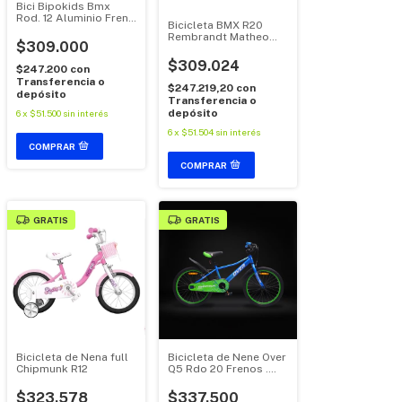
Bici Bipokids Bmx
Rod. 12 Aluminio Freno
Bicicleta BMX R20
Disco Trasero
Rembrandt Matheo
$309.000
Rem352
$309.024
$247.200
con
Transferencia o
$247.219,20
con
depósito
Transferencia o
depósito
6
x
$51.500
sin interés
6
x
$51.504
sin interés
GRATIS
GRATIS
Bicicleta de Nena full
Bicicleta de Nene Over
Chipmunk R12
Q5 Rdo 20 Frenos .
V.brakes
$323.578
$337.500