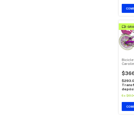
GRA
Bicicl
Carolin
$366
$293.
Transf
depós
6
x
$61.0
COM