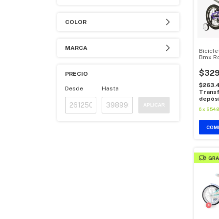
COLOR
MARCA
Bicicl
Bmx R
Alumin
$329
PRECIO
$263.
Desde
Hasta
Transf
depós
APLICAR
6
x
$54.
COM
GRA