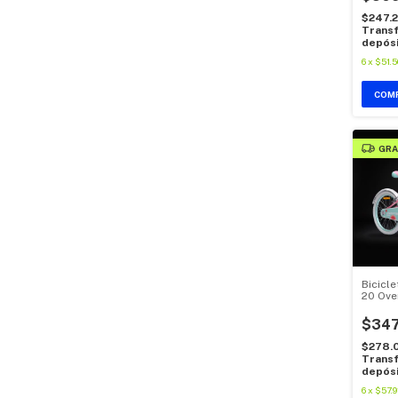
$247.
Transf
depós
6
x
$51.5
GRA
Bicicl
20 Ove
Frenos
$347
$278.
Transf
depós
6
x
$57.9