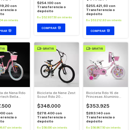
$254.100
con
219,20
con
$255.421,60
con
Transferencia o
erencia o
Transferencia o
depósito
ito
depósito
6
x
$52.937,50
sin interés
04
sin interés
6
x
$53.212,83
sin interés
COMPRAR
COMPRAR
TIS
GRATIS
GRATIS
eta de Nena Rdo
Bicicleta de Nene Zest
Bicicleta Rdo 16 de
rtech Bella
Scout Rdo 20
Princesas Aluminio
 V.Brake
Aluminio Cross
C/guardabarros y
Accesorios
.500
$348.000
$353.925
000
con
$278.400
con
$283.140
con
erencia o
Transferencia o
Transferencia o
ito
depósito
depósito
16,67
sin interés
6
x
$58.000
sin interés
6
x
$58.987,50
sin interés