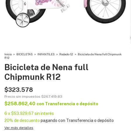
Inicio
>
BICICLETAS
>
INFANTILES
>
Rodado 12
>
Bicicleta de Nena full Chipmunk
R12
Bicicleta de Nena full
Chipmunk R12
$323.578
Precio sin impuestos
$267.419,83
$258.862,40
con
Transferencia o depósito
6
x
$53.929,67
sin interés
20% de descuento
pagando con Transferencia o depósito
Ver más detalles