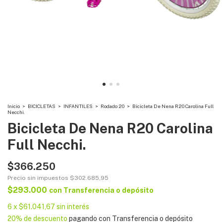
Inicio
>
BICICLETAS
>
INFANTILES
>
Rodado 20
>
Bicicleta De Nena R20 Carolina Full
Necchi.
Bicicleta De Nena R20 Carolina
Full Necchi.
$366.250
Precio sin impuestos
$302.685,95
$293.000
con
Transferencia o depósito
6
x
$61.041,67
sin interés
20% de descuento
pagando con Transferencia o depósito