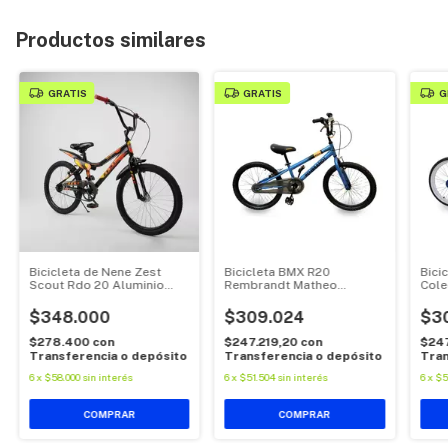
Productos similares
GRATIS
GRATIS
G
Bicicleta de Nene Zest
Bicicleta BMX R20
Bici
Scout Rdo 20 Aluminio
Rembrandt Matheo
Cole
Cross
Rem352
"Ber
$348.000
$309.024
$3
$278.400
con
$247.219,20
con
$247
Transferencia o depósito
Transferencia o depósito
Tran
6
x
$58.000
sin interés
6
x
$51.504
sin interés
6
x
$5