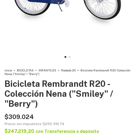
Inicio
>
BICICLETAS
>
INFANTILES
>
Rodado 20
>
Bicicleta Rembrandt R20 - Colección
Nena ("Smiley" / "Berry")
Bicicleta Rembrandt R20 -
Colección Nena ("Smiley" /
"Berry")
$309.024
Precio sin impuestos
$255.391,74
$247.219,20
con
Transferencia o depósito