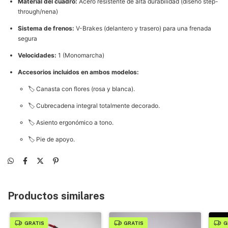
Material del cuadro:
Acero resistente de alta durabilidad (diseño step-
through/nena)
Sistema de frenos:
V-Brakes (delantero y trasero) para una frenada
segura
Velocidades:
1 (Monomarcha)
Accesorios incluidos en ambos modelos:
🏷️ Canasta con flores (rosa y blanca).
🏷️ Cubrecadena integral totalmente decorado.
🏷️ Asiento ergonómico a tono.
🏷️ Pie de apoyo.
Productos similares
GRATIS
GRATIS
G