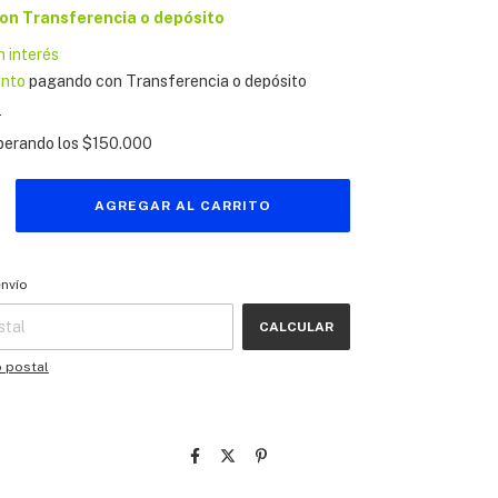
on
Transferencia o depósito
n interés
ento
pagando con Transferencia o depósito
s
perando los
$150.000
 CP:
CAMBIAR CP
envío
CALCULAR
o postal