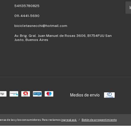
541135780825
011-4441-5690
bicicletasnecchi@hotmail.com
Av. Brig. Gral. Juan Manuel de Rosas 3606, B1754FUU San
Justo, Buenos Aires
Medios de envío
nsa de las y los consumidores. Para reclamos
ingresá acá.
/
Botón de arrepentimiento