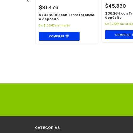
Eslabones
Acero Alta Resistencia
$45.330
$91.476
$36.264
con
Tr
$73.180,80
con
Transferencia
depósito
o depósito
6
x
$7.555
sin inter
ta Shimano Hg-
6
x
$15.246
sin interés
ransferencia o
terés
CATEGORÍAS