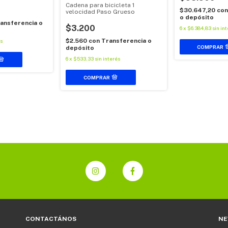
Cadena para bicicleta 1
$30.647,20
con
velocidad Paso Grueso
o depósito
ansferencia o
$3.200
6
x
$6.384,83
sin in
$2.560
con
Transferencia o
és
depósito
6
x
$533,33
sin interés
CONTACTÁNOS
NE