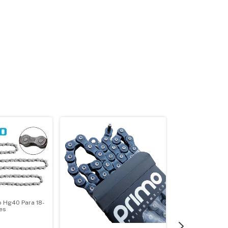
 Hg40 Para 18-
es