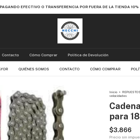
 PAGANDO EFECTIVO O TRANSFERENCIA POR FUERA DE LA TIENDA 10
Contacto
Cómo Comprar
Política de Devolución
AYOR
QUIÉNES SOMOS
CONTACTO
CÓMO COMPRAR
POLÍ
Inicio
>
REPUESTO
velocidades
Cadena
para 18
$3.866
Precio sin impu