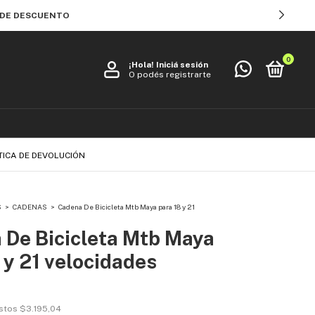
% DE DESCUENTO
0
¡Hola!
Iniciá sesión
O podés registrarte
TICA DE DEVOLUCIÓN
S
>
CADENAS
>
Cadena De Bicicleta Mtb Maya para 18 y 21
 De Bicicleta Mtb Maya
 y 21 velocidades
estos
$3.195,04