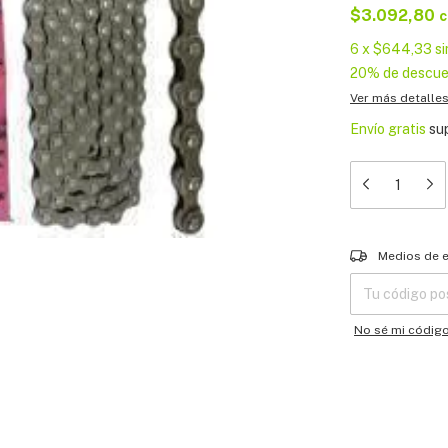
$3.092,80
c
6
x
$644,33
si
20% de descu
Ver más detalle
Envío gratis
su
Entregas para el
Medios de 
No sé mi códig