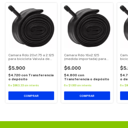
Camara Rdo 20x1.75 a 2.125
Camara Rdo 16x2.125
Cama
para bicicleta Valvula de
(medida importada) para
bici
auto
bicicleta Valvula de auto
$5.900
$6.000
$5
$4.720
con
Transferencia
$4.800
con
$4.
o depósito
Transferencia o depósito
o de
6
x
$983,33
sin interés
6
x
$1.000
sin interés
6
x
$9