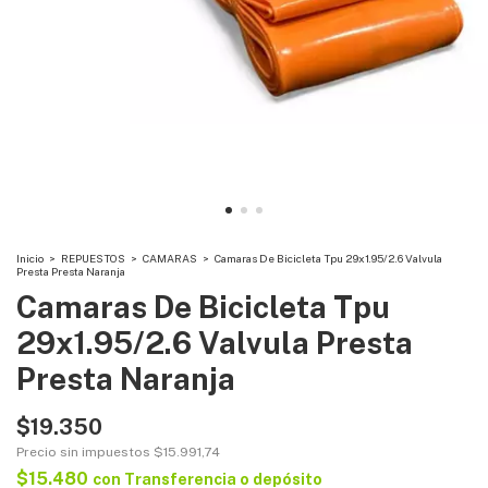
Inicio
>
REPUESTOS
>
CAMARAS
>
Camaras De Bicicleta Tpu 29x1.95/2.6 Valvula
Presta Presta Naranja
Camaras De Bicicleta Tpu
29x1.95/2.6 Valvula Presta
Presta Naranja
$19.350
Precio sin impuestos
$15.991,74
$15.480
con
Transferencia o depósito