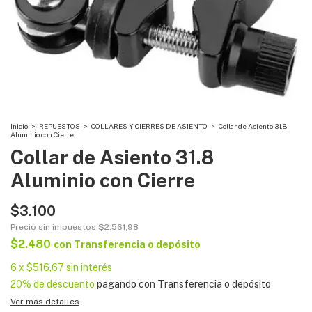
Inicio
>
REPUESTOS
>
COLLARES Y CIERRES DE ASIENTO
>
Collar de Asiento 31.8
Aluminio con Cierre
Collar de Asiento 31.8
Aluminio con Cierre
$3.100
Precio sin impuestos
$2.561,98
$2.480
con
Transferencia o depósito
6
x
$516,67
sin interés
20% de descuento
pagando con Transferencia o depósito
Ver más detalles