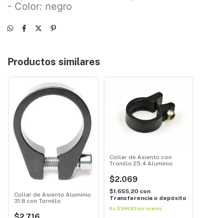
- Color: negro
Productos similares
Collar de Asiento con
Tronillo 25.4 Aluminio
$2.069
$1.655,20
con
Collar de Asiento Aluminio
Transferencia o depósito
31.8 con Tornillo
6
x
$344,83
sin interés
$2.716