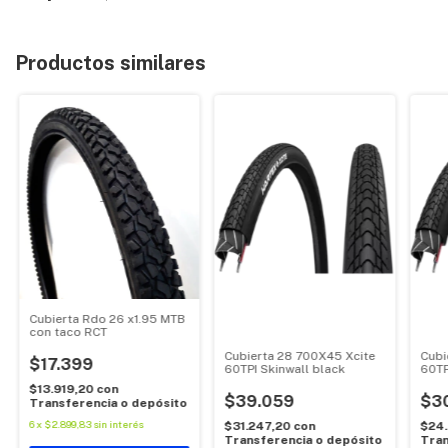
Productos similares
Cubierta Rdo 26 x1.95 MTB
con taco RCT
Cubierta 28 700X45 Xcite
Cubi
$17.399
60TPI Skinwall black
60TP
$13.919,20
con
$39.059
$3
Transferencia o depósito
6
x
$2.899,83
sin interés
$31.247,20
con
$24
Transferencia o depósito
Tran