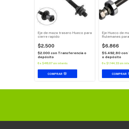
Eje Hueco de m
Eje de maza trasero Hueco para
Rulemanes para
cierre rapido
$6.866
$2.500
$5.492,80
con
$2.000
con
Transferencia o
o depósito
depósito
6
x
$1.144,33
sin int
6
x
$416,67
sin interés