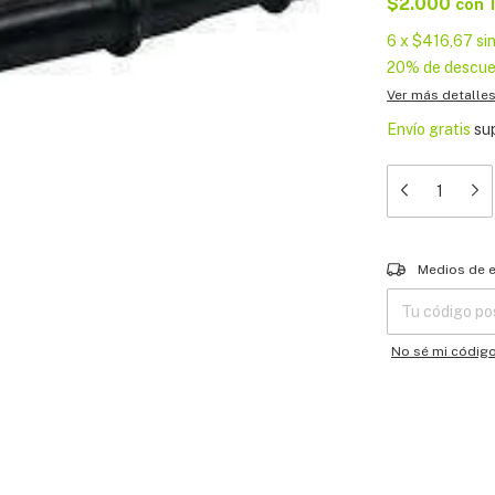
$2.000
con
6
x
$416,67
si
20% de descu
Ver más detalle
Envío gratis
su
Entregas para el
Medios de 
No sé mi códig