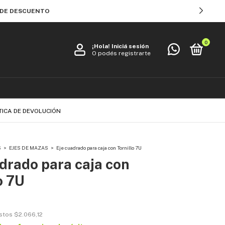
% DE DESCUENTO
0
¡Hola!
Iniciá sesión
O podés registrarte
TICA DE DEVOLUCIÓN
S
>
EJES DE MAZAS
>
Eje cuadrado para caja con Tornillo 7U
drado para caja con
o 7U
estos
$2.066,12