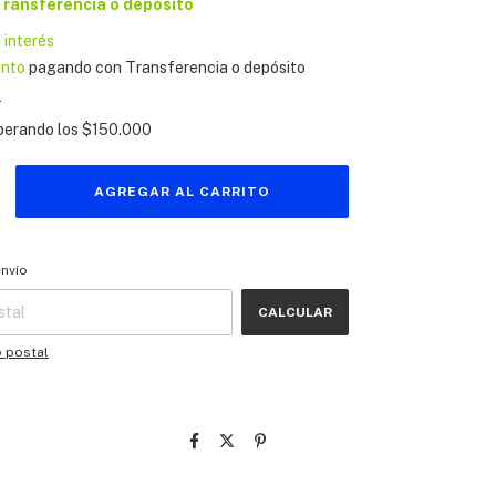
Transferencia o depósito
n interés
ento
pagando con Transferencia o depósito
s
perando los
$150.000
 CP:
CAMBIAR CP
envío
CALCULAR
o postal