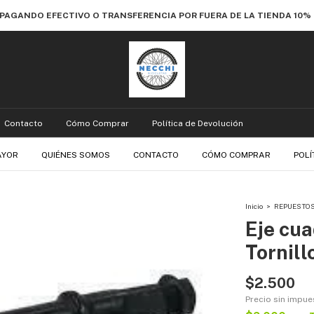
 PAGANDO EFECTIVO O TRANSFERENCIA POR FUERA DE LA TIENDA 10
Contacto
Cómo Comprar
Política de Devolución
AYOR
QUIÉNES SOMOS
CONTACTO
CÓMO COMPRAR
POLÍ
Inicio
>
REPUESTO
Eje cua
Tornill
$2.500
Precio sin impu