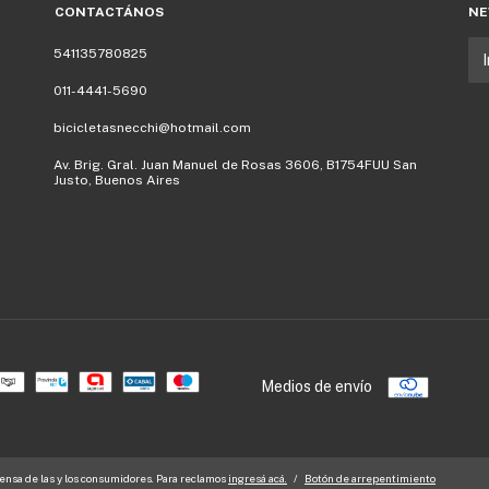
CONTACTÁNOS
NE
541135780825
011-4441-5690
bicicletasnecchi@hotmail.com
Av. Brig. Gral. Juan Manuel de Rosas 3606, B1754FUU San
Justo, Buenos Aires
Medios de envío
nsa de las y los consumidores. Para reclamos
ingresá acá.
/
Botón de arrepentimiento