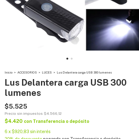
Inicio
>
ACCESORIOS
>
LUCES
>
Lus Delantera carga USB 300 lumenes
Lus Delantera carga USB 300
lumenes
$5.525
Precio sin impuestos
$4.566,12
$4.420
con
Transferencia o depósito
6
x
$920,83
sin interés