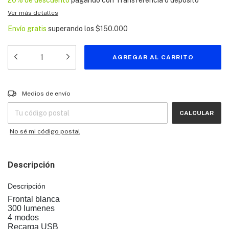
20% de descuento
pagando con Transferencia o depósito
Ver más detalles
Envío gratis
superando los
$150.000
Entregas para el CP:
CAMBIAR CP
Medios de envío
CALCULAR
No sé mi código postal
Descripción
Descripción
Frontal blanca
300 lumenes
4 modos
Recarga USB