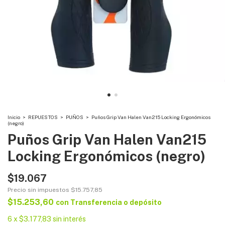
Inicio
>
REPUESTOS
>
PUÑOS
>
Puños Grip Van Halen Van215 Locking Ergonómicos
(negro)
Puños Grip Van Halen Van215
Locking Ergonómicos (negro)
$19.067
Precio sin impuestos
$15.757,85
$15.253,60
con
Transferencia o depósito
6
x
$3.177,83
sin interés