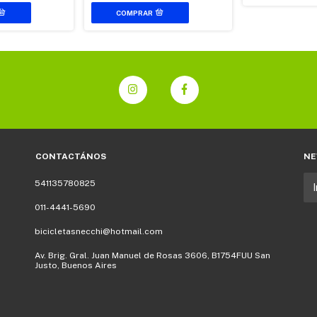
CONTACTÁNOS
NE
541135780825
011-4441-5690
bicicletasnecchi@hotmail.com
Av. Brig. Gral. Juan Manuel de Rosas 3606, B1754FUU San
Justo, Buenos Aires