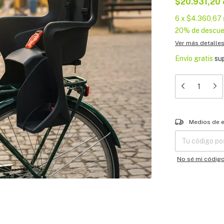
$20.931,20
6
x
$4.360,67
20% de descu
Ver más detalle
Envío gratis
su
Entregas para el
Medios de 
No sé mi códig