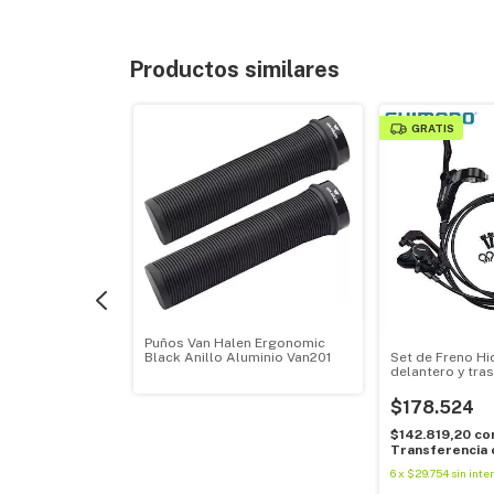
Productos similares
GRATIS
cleta Mtb Maya
locidades
Puños Van Halen Ergonomic
Set de Freno Hi
Black Anillo Aluminio Van201
delantero y tra
Transferencia
MT-200
$178.524
erés
$142.819,20
co
Transferencia 
6
x
$29.754
sin inte