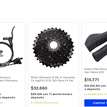
Puños Para Bici
Van Halen 200
draulico
Piñon Shimano 8 Vel A Cassette
$15.771
sero Shimano
Cs-hg200-8 12-32t Para 24 Vel
$12.616,80
con
$32.660
o depósito
n
$26.128
con
Transferencia o
6
x
$2.628,50
sin in
o depósito
depósito
rés
6
x
$5.443,33
sin interés
COMPRAR