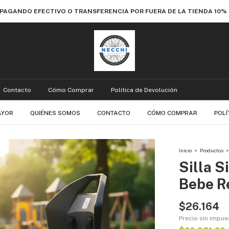
 PAGANDO EFECTIVO O TRANSFERENCIA POR FUERA DE LA TIENDA 10
Contacto
Cómo Comprar
Política de Devolución
AYOR
QUIÉNES SOMOS
CONTACTO
CÓMO COMPRAR
POLÍ
Inicio
>
Productos
>
Silla S
Bebe R
$26.164
Precio sin impu