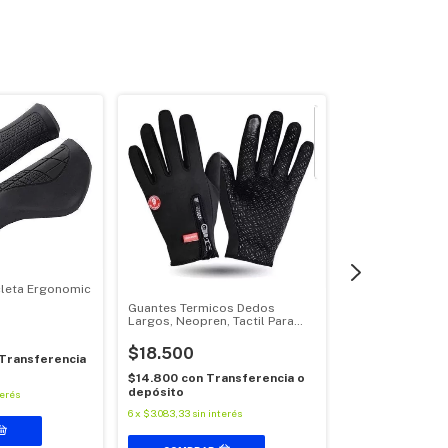
cleta Ergonomic
Guantes Termicos Dedos
Largos, Neopren, Tactil Para
Cambio Shimano
Celular
800. Bicicletas 
$18.500
Transferencia
$42.178
$14.800
con
Transferencia o
depósito
terés
$33.742,40
con
6
x
$3.083,33
sin interés
o depósito
6
x
$7.029,67
sin int