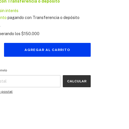
con
Transferencia o depósito
sin interés
ento
pagando con Transferencia o depósito
s
perando los
$150.000
 CP:
CAMBIAR CP
envío
CALCULAR
o postal