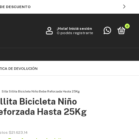
% DE DESCUENTO
0
¡Hola!
Iniciá sesión
O podés registrarte
TICA DE DEVOLUCIÓN
Silla Sillita Bicicleta Niño Bebe Reforzada Hasta 25Kg
illita Bicicleta Niño
eforzada Hasta 25Kg
estos
$21.623,14