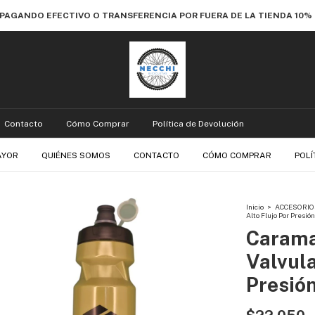
 PAGANDO EFECTIVO O TRANSFERENCIA POR FUERA DE LA TIENDA 10
Contacto
Cómo Comprar
Política de Devolución
AYOR
QUIÉNES SOMOS
CONTACTO
CÓMO COMPRAR
POLÍ
Inicio
>
ACCESORIO
Alto Flujo Por Presión
Carama
Valvula
Presió