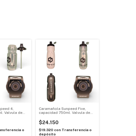
peed 4,
Caramañola Sunpeed Five,
. Valvula de
capacidad 750ml. Valvula de
esión. Incluye
alto flujo por presión. Cierre de
e de seguridad
seguridad.
$24.150
ansferencia o
$19.320
con
Transferencia o
depósito