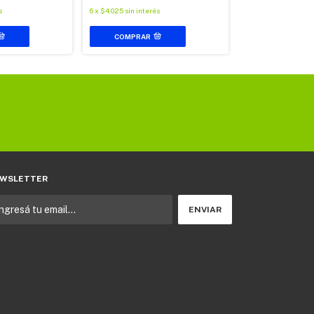
s
6
x
$4.025
sin interés
COMPRAR
WSLETTER