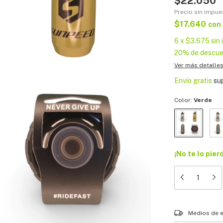
$22.050
Precio sin impu
$17.640
con
6
x
$3.675
sin 
20% de descu
Ver más detalle
Envío gratis
su
Color:
Verde
¡No te lo pier
Entregas para el
Medios de 