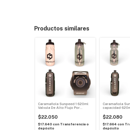
Productos similares
Caramañola Sunpeed 1 620ml
Caramañola Sun
Valvula De Alto Flujo Por
capacidad 620m
Presión
alto flujo por p
seguridad.
$22.050
$22.080
$17.640
con
Transferencia o
$17.664
con
Tr
depósito
depósito