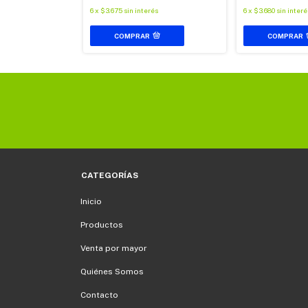
6
x
$3.675
sin interés
6
x
$3.680
sin interé
COMPRAR
COMPRAR
CATEGORÍAS
Inicio
Productos
Venta por mayor
Quiénes Somos
Contacto