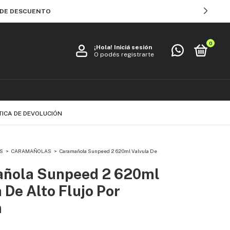
% DE DESCUENTO
0
¡Hola!
Iniciá sesión
O podés registrarte
TICA DE DEVOLUCIÓN
S
>
CARAMAÑOLAS
>
Caramañola Sunpeed 2 620ml Valvula De
ñola Sunpeed 2 620ml
 De Alto Flujo Por
n