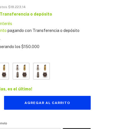
estos
$18.223,14
Transferencia o depósito
interés
ento
pagando con Transferencia o depósito
s
perando los
$150.000
das, es el último!
 CP:
CAMBIAR CP
envío