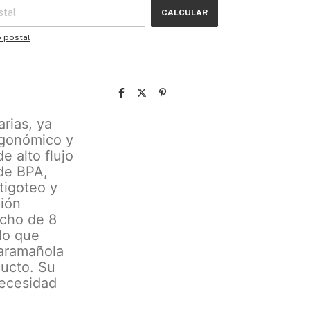
CALCULAR
o postal
rias, ya
ergonómico y
e alto flujo
 de BPA,
tigoteo y
ción
ncho de 8
lo que
caramañola
ducto. Su
necesidad