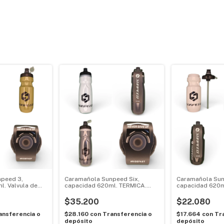
peed 3,
Caramañola Sunpeed Six,
Caramañola Sun
l. Valvula de
capacidad 620ml. TERMICA.
capacidad 620ml
resión. Cierre de
Valvula de alto flujo por
alto flujo por pr
presión. Cierre de seguridad
bombilla. Cierr
$35.200
$22.080
ansferencia o
$28.160
con
Transferencia o
$17.664
con
Tr
depósito
depósito