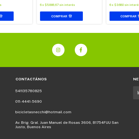
s
6
x
$5.866,67
sin interés
6
x
$3.680
sin interé
COMPRAR
COMPRAR
CONTACTÁNOS
NE
541135780825
011-4441-5690
bicicletasnecchi@hotmail.com
Av. Brig. Gral. Juan Manuel de Rosas 3606, B1754FUU San
Justo, Buenos Aires