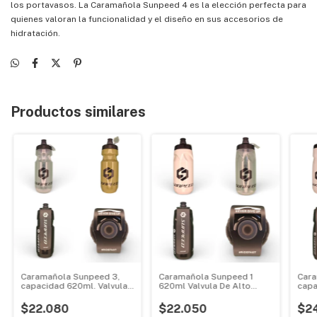
los portavasos. La Caramañola Sunpeed 4 es la elección perfecta para
quienes valoran la funcionalidad y el diseño en sus accesorios de
hidratación.
Productos similares
Caramañola Sunpeed 3,
Caramañola Sunpeed 1
Cara
capacidad 620ml. Valvula
620ml Valvula De Alto
capa
de alto flujo por presión.
Flujo Por Presión
de a
Cierre de seguridad.
Cier
$22.080
$22.050
$24