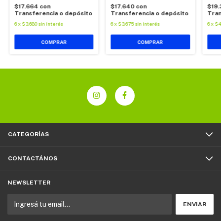
$17.664
con
$17.640
con
$19
Transferencia o depósito
Transferencia o depósito
Tran
6
x
$3.680
sin interés
6
x
$3.675
sin interés
6
x
$4
COMPRAR
COMPRAR
CATEGORÍAS
CONTACTÁNOS
NEWSLETTER